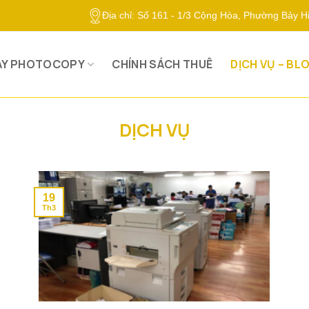
Địa chỉ: Số 161 - 1/3 Cộng Hòa, Phường Bảy 
ÁY PHOTOCOPY
CHÍNH SÁCH THUÊ
DỊCH VỤ – BL
DỊCH VỤ
19
Th3