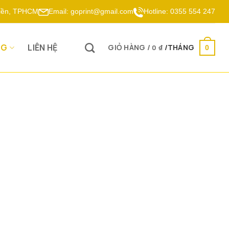
Hiền, TPHCM
Email:
goprint@gmail.com
Hotline:
0355 554 247
OG
LIÊN HỆ
GIỎ HÀNG /
0
₫
0