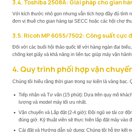
3.4. Toshiba 2508A: Giải pháp cho gian hà
Với kích thước nhỏ gọn nhưng vẫn tích hợp đầy đủ tính
đơn vị thuê cho gian hàng tại SECC hoặc các hội chợ thư
3.5. Ricoh MP 6055/7502: Công suất cực đạ
Đối với các buổi hội thảo quốc tế với hàng ngàn đại biể
chống kẹt giấy và khả năng in liên tục giúp máy vận hành
4. Quy trình phối hợp vận chuyển
Chúng tôi hiểu rằng thời gian trong sự kiện là vàng bạc.
Tiếp nhận và Tư vấn (15 phút): Dựa trên quy mô khách
lượng và model máy tối ưu nhất.
Vận chuyển và Lắp đặt (2-4 giờ): Đội ngũ xe tải cơ đ
đúng giờ. Kỹ thuật viên sẽ thực hiện lắp đặt máy vào đú
Cài đặt và Hướng dẫn sử dụng: Chúng tôi hỗ trợ kết n