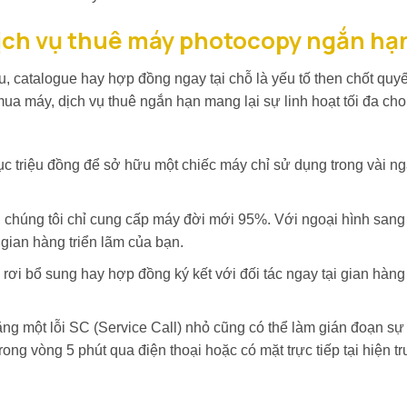
n dịch vụ thuê máy photocopy ngắn hạ
ệu, catalogue hay hợp đồng ngay tại chỗ là yếu tố then chốt quy
ua máy, dịch vụ thuê ngắn hạn mang lại sự linh hoạt tối đa cho
ục triệu đồng để sở hữu một chiếc máy chỉ sử dụng trong vài n
 chúng tôi chỉ cung cấp máy đời mới 95%. Với ngoại hình sang 
ian hàng triển lãm của bạn.
tờ rơi bổ sung hay hợp đồng ký kết với đối tác ngay tại gian hàn
rằng một lỗi SC (Service Call) nhỏ cũng có thể làm gián đoạn sự 
trong vòng 5 phút qua điện thoại hoặc có mặt trực tiếp tại hiện t