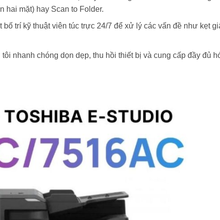
n hai mặt) hay Scan to Folder.
t bố trí kỹ thuật viên túc trực 24/7 để xử lý các vấn đề như kẹt g
 tôi nhanh chóng dọn dẹp, thu hồi thiết bị và cung cấp đầy đủ h