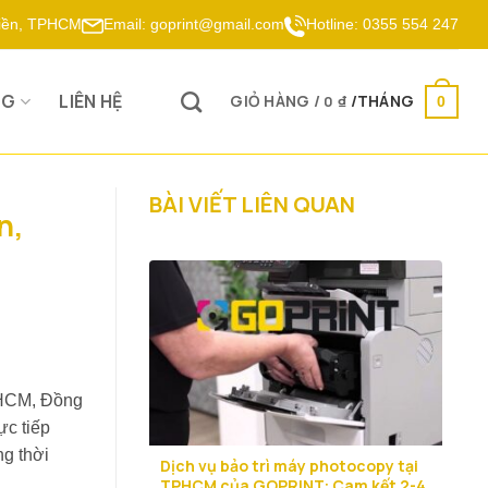
Hiền, TPHCM
Email:
goprint@gmail.com
Hotline:
0355 554 247
OG
LIÊN HỆ
GIỎ HÀNG /
0
₫
0
BÀI VIẾT LIÊN QUAN
n,
P.HCM, Đồng
ực tiếp
ng thời
Dịch vụ bảo trì máy photocopy tại
TPHCM của GOPRINT: Cam kết 2-4