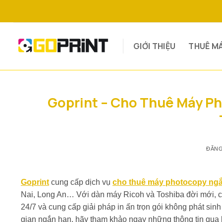
Bỏ
qua
nội
dung
GIỚI THIỆU
THUÊ M
Goprint – Cho Thuê Máy P
ĐĂN
Goprint
cung cấp dịch vụ
cho thuê máy photocopy ng
Nai, Long An… Với dàn máy Ricoh và Toshiba đời mới, chúng
24/7 và cung cấp giải pháp in ấn trọn gói không phát sin
gian ngắn hạn, hãy tham khảo ngay những thông tin qua b