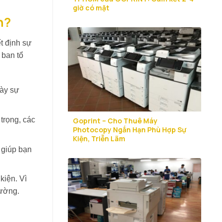
giờ có mặt
n?
ết định sự
 ban tổ
gày sự
trọng, các
Goprint – Cho Thuê Máy
Photocopy Ngắn Hạn Phù Hợp Sự
Kiện, Triễn Lãm
g giúp bạn
kiện. Vì
rường.