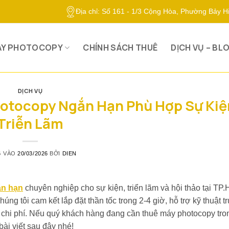
Địa chỉ: Số 161 - 1/3 Cộng Hòa, Phường Bảy 
ÁY PHOTOCOPY
CHÍNH SÁCH THUÊ
DỊCH VỤ – BL
DỊCH VỤ
hotocopy Ngắn Hạn Phù Hợp Sự Kiệ
Triễn Lãm
G VÀO
20/03/2026
BỞI
DIEN
ắn hạn
chuyên nghiệp cho sự kiện, triển lãm và hội thảo tại T
 tôi cam kết lắp đặt thần tốc trong 2-4 giờ, hỗ trợ kỹ thuật tr
h chi phí. Nếu quý khách hàng đang cần thuê máy photocopy tro
ài viết sau đây nhé!