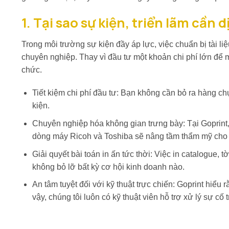
1. Tại sao sự kiện, triển lãm cầ
Trong môi trường sự kiện đầy áp lực, việc chuẩn bị tài li
chuyên nghiệp. Thay vì đầu tư một khoản chi phí lớn để m
chức.
Tiết kiệm chi phí đầu tư: Bạn không cần bỏ ra hàng ch
kiện.
Chuyên nghiệp hóa không gian trưng bày: Tại Goprint,
dòng máy Ricoh và Toshiba sẽ nâng tầm thẩm mỹ cho g
Giải quyết bài toán in ấn tức thời: Việc in catalogue, 
không bỏ lỡ bất kỳ cơ hội kinh doanh nào.
An tâm tuyệt đối với kỹ thuật trực chiến: Goprint hiểu 
vậy, chúng tôi luôn có kỹ thuật viên hỗ trợ xử lý sự cố 