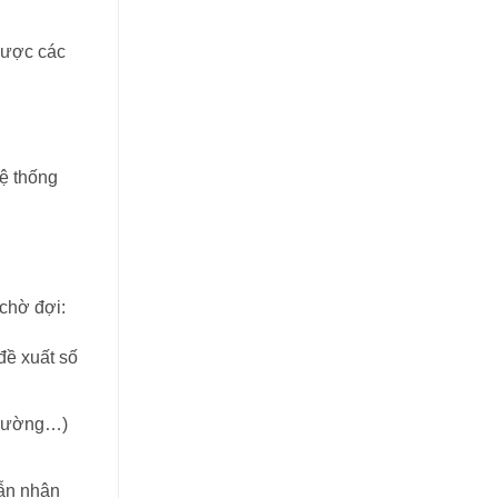
được các
Hệ thống
 chờ đợi:
đề xuất số
 trường…)
dẫn nhân