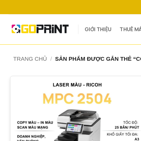
Bỏ
qua
nội
dung
GIỚI THIỆU
THUÊ M
TRANG CHỦ
/
SẢN PHẨM ĐƯỢC GẮN THẺ “C