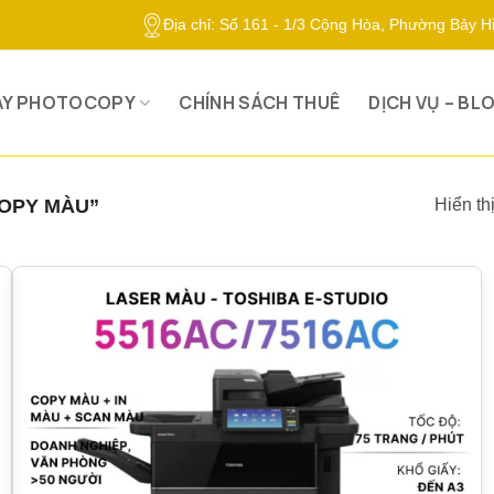
Địa chỉ: Số 161 - 1/3 Cộng Hòa, Phường Bảy 
ÁY PHOTOCOPY
CHÍNH SÁCH THUÊ
DỊCH VỤ – BL
OPY MÀU”
Hiển thị