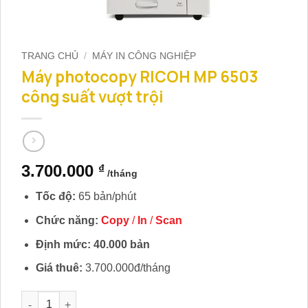
TRANG CHỦ
/
MÁY IN CÔNG NGHIỆP
Máy photocopy RICOH MP 6503
công suất vượt trội
3.700.000
₫
Tốc độ:
65 bản/phút
Chức năng:
Copy
/
In
/
Scan
Định mức: 40.000 bản
Giá thuê:
3.700.000đ/tháng
Máy photocopy RICOH MP 6503 công suất vượt trội số lượn