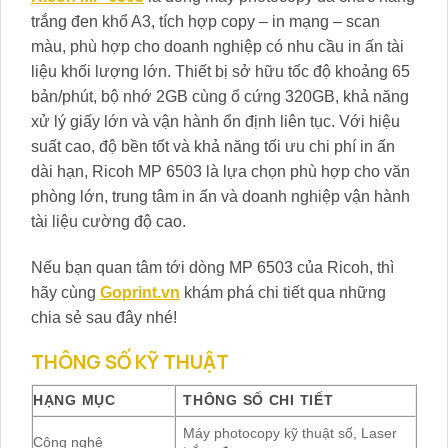
trắng đen khổ A3, tích hợp copy – in mạng – scan
màu, phù hợp cho doanh nghiệp có nhu cầu in ấn tài
liệu khối lượng lớn. Thiết bị sở hữu tốc độ khoảng 65
bản/phút, bộ nhớ 2GB cùng ổ cứng 320GB, khả năng
xử lý giấy lớn và vận hành ổn định liên tục. Với hiệu
suất cao, độ bền tốt và khả năng tối ưu chi phí in ấn
dài hạn, Ricoh MP 6503 là lựa chọn phù hợp cho văn
phòng lớn, trung tâm in ấn và doanh nghiệp vận hành
tài liệu cường độ cao.
Nếu bạn quan tâm tới dòng MP 6503 của Ricoh, thì
hãy cùng
Goprint.vn
khám phá chi tiết qua những
chia sẻ sau đây nhé!
THÔNG SỐ KỸ THUẬT
HẠNG MỤC
THÔNG SỐ CHI TIẾT
Máy photocopy kỹ thuật số, Laser
Công nghệ