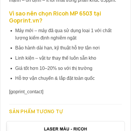
mạnh – ổn định – ít lỗi nhất trong phân khúc 65ppm.
Vì sao nên chọn Ricoh MP 6503 tại
Goprint.vn?
Máy mới – máy đã qua sử dụng loại 1 với chất
lượng kiểm định nghiêm ngặt
Bảo hành dài hạn, kỹ thuật hỗ trợ tận nơi
Linh kiện – vật tư thay thế luôn sẵn kho
Giá tốt hơn 10–20% so với thị trường
Hỗ trợ vận chuyển & lắp đặt toàn quốc
[goprint_contact]
SẢN PHẨM TƯƠNG TỰ