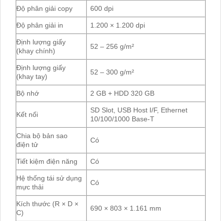
Độ phân giải copy
600 dpi
Độ phân giải in
1.200 × 1.200 dpi
Định lượng giấy
52 – 256 g/m²
(khay chính)
Định lượng giấy
52 – 300 g/m²
(khay tay)
Bộ nhớ
2 GB + HDD 320 GB
SD Slot, USB Host I/F, Ethernet
Kết nối
10/100/1000 Base-T
Chia bộ bản sao
Có
điện tử
Tiết kiệm điện năng
Có
Hệ thống tái sử dụng
Có
mực thải
Kích thước (R × D ×
690 × 803 × 1.161 mm
C)