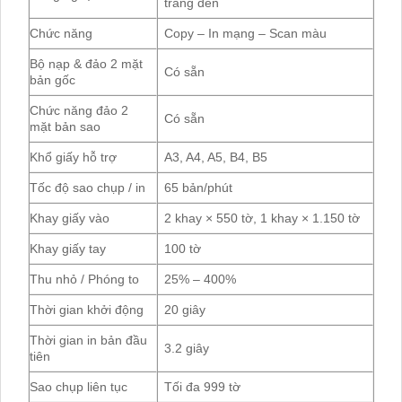
trắng đen
Chức năng
Copy – In mạng – Scan màu
Bộ nạp & đảo 2 mặt
Có sẵn
bản gốc
Chức năng đảo 2
Có sẵn
mặt bản sao
Khổ giấy hỗ trợ
A3, A4, A5, B4, B5
Tốc độ sao chụp / in
65 bản/phút
Khay giấy vào
2 khay × 550 tờ, 1 khay × 1.150 tờ
Khay giấy tay
100 tờ
Thu nhỏ / Phóng to
25% – 400%
Thời gian khởi động
20 giây
Thời gian in bản đầu
3.2 giây
tiên
Sao chụp liên tục
Tối đa 999 tờ