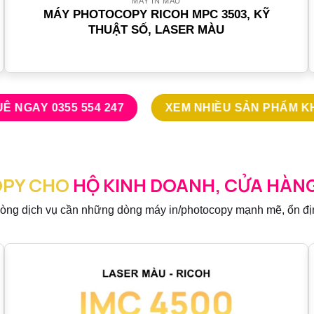
MÁY IN MÀU
MÁY PHOTOCOPY RICOH MPC 3503, KỸ
THUẬT SỐ, LASER MÀU
Ê NGAY 0355 554 247
XEM NHIỀU SẢN PHẨM 
OPY CHO
HỘ KINH DOANH, CỬA HÀNG
hòng dịch vụ cần những dòng máy in/photocopy mạnh mẽ, ổn đị