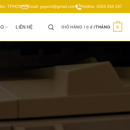
Hiền, TPHCM
Email:
goprint@gmail.com
Hotline:
0355 554 247
OG
LIÊN HỆ
GIỎ HÀNG /
0
₫
0