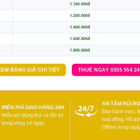
1.100.000đ
1.200.000đ
1.400.000đ
1.600.000đ
1.800.000đ
EM BẢNG GIÁ CHI TIẾT
THUÊ NGAY 0355 554 2
AN TÂM RỦI R
MIỄN PHÍ GIAO HÀNG 24H
Bảo hành mực, thi
Miễn phí dùng thử và đổi trả
hợp đồng. Hỗ trợ
trong vòng 14 ngày.
Offline trong ngày